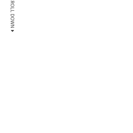
SCROLL DOWN
Home
News
Corporate
代表の西田がTV