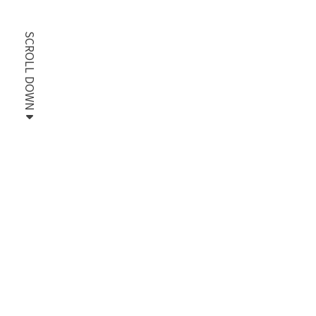
SCROLL DOWN
Home
News
Corporate
2026年 入社式