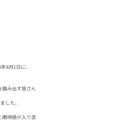
6年4月1日に、
を踏み出す皆さん
きました。
と期待感が入り混