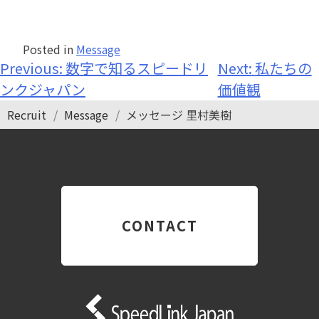
Posted in
Message
投
Previous:
数字で知るスピードリ
Next:
私たちの
ンクジャパン
価値観
稿
Recruit
Message
メッセージ 里村美樹
ナ
ビ
ゲ
ー
シ
CONTACT
ョ
ン